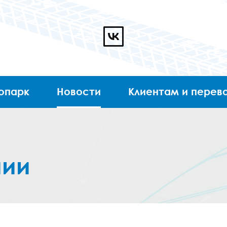
топарк
Новости
Клиентам и перев
нии