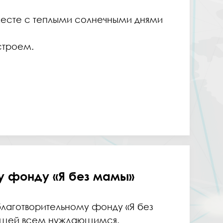
месте с теплыми солнечными днями
строем.
у фонду «Я без мамы»
лаготворительному фонду «Я без
вещей всем нуждающимся.